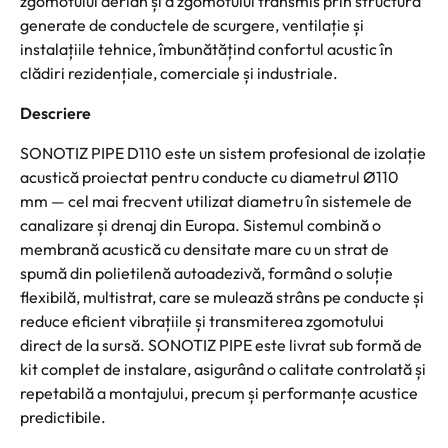
zgomotului aerian și a zgomotului transmis prin structură
generate de conductele de scurgere, ventilație și
instalațiile tehnice, îmbunătățind confortul acustic în
clădiri rezidențiale, comerciale și industriale.
Descriere
SONOTIZ PIPE D110 este un sistem profesional de izolație
acustică proiectat pentru conducte cu diametrul Ø110
mm — cel mai frecvent utilizat diametru în sistemele de
canalizare și drenaj din Europa. Sistemul combină o
membrană acustică cu densitate mare cu un strat de
spumă din polietilenă autoadezivă, formând o soluție
flexibilă, multistrat, care se mulează strâns pe conducte și
reduce eficient vibrațiile și transmiterea zgomotului
direct de la sursă. SONOTIZ PIPE este livrat sub formă de
kit complet de instalare, asigurând o calitate controlată și
repetabilă a montajului, precum și performanțe acustice
predictibile.