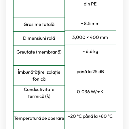
din PE
~ 8.5 mm
Grosime totală
3,000 × 400 mm
Dimensiuni rolă
~ 6.6 kg
Greutate (membrană)
până la 25 dB
Îmbunătățire izolație
fonică
Conductivitate
0.036 W/mK
termică (λ)
–20 °C până la +80 °C
Temperatură de operare