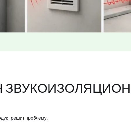
ИН ЗВУКОИЗОЛЯЦИО
одукт решит проблему.