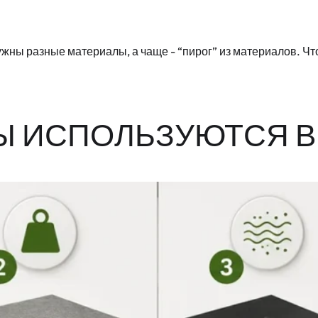
 нужны разные материалы, а чаще - “пирог” из материалов. 
Ы ИСПОЛЬЗУЮТСЯ 