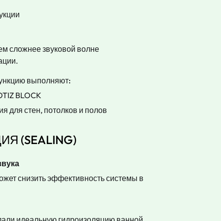
укции
тем сложнее звуковой волне
ации.
функцию выполняют:
OTIZ BLOCK
 для стен, потолков и полов
ИЯ (SEALING)
звука
жет снизить эффективность системы в
елали идеальную гидроизоляцию ванной,