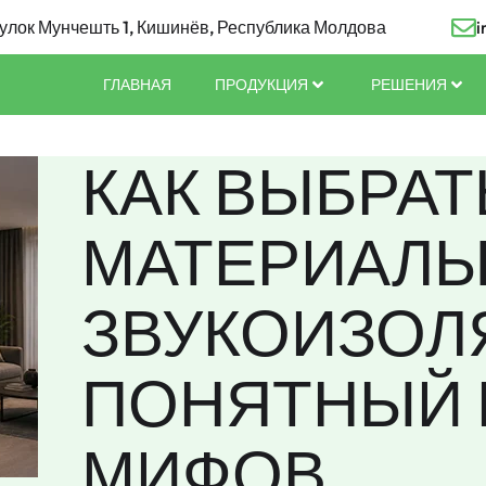
улок Мунчешть 1, Кишинёв, Республика Молдова
i
ГЛАВНАЯ
ПРОДУКЦИЯ
РЕШЕНИЯ
КАК ВЫБРАТ
МАТЕРИАЛЫ
ЗВУКОИЗОЛ
ПОНЯТНЫЙ 
МИФОВ