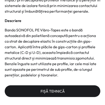
impact prin decuplarea profilelor metalice și a pereților în
sistemele de izolare fonică prin minimizarea contactului
structural și îmbunătățirea performanței generale.
Descriere
Banda SONOFOL PE Vibro-Tapes este o bandă
autoadezivă din polietilenă concepută pentru a acționa
ca strat de decuplare elastic în construcțiile din gips-
carton. Aplicată între plăcile de gips-carton și profilele
metalice (C-D și U-D), aceasta împiedică contactul
structural direct și minimizează transmisia zgomotului.
Benzile înguste sunt utilizate pe profile, iar cele mai late
sunt așezate pe perimetrul de sub profile, de-a lungul
pereților, podelelor și tavanelor.
FIȘĂ TEHNICĂ