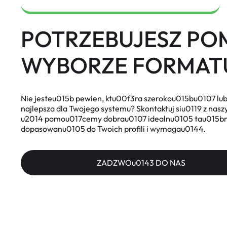
POTRZEBUJESZ PO
WYBORZE FORMAT
Nie jesteu015b pewien, ktu00f3ra szerokou015bu0107 lu
najlepsza dla Twojego systemu? Skontaktuj siu0119 z n
u2014 pomou017cemy dobrau0107 idealnu0105 tau015b
dopasowanu0105 do Twoich profili i wymagau0144.
ZADZWOu0143 DO NAS