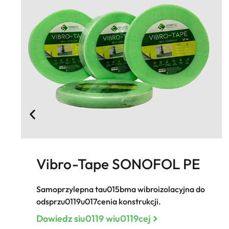
Vibro-Tape SONOFOL PE
Samoprzylepna tau015bma wibroizolacyjna do
odsprzu0119u017cenia konstrukcji.
Dowiedz siu0119 wiu0119cej