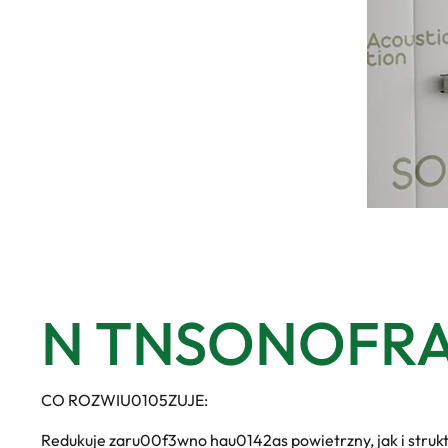
N TNSONOFR
CO ROZWIU0105ZUJE:
Redukuje zaru00f3wno hau0142as powietrzny, jak i stru