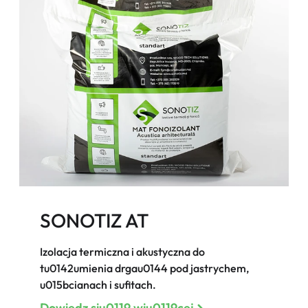
SONOTIZ AT
Izolacja termiczna i akustyczna do
tu0142umienia drgau0144 pod jastrychem,
u015bcianach i sufitach.
Dowiedz siu0119 wiu0119cej