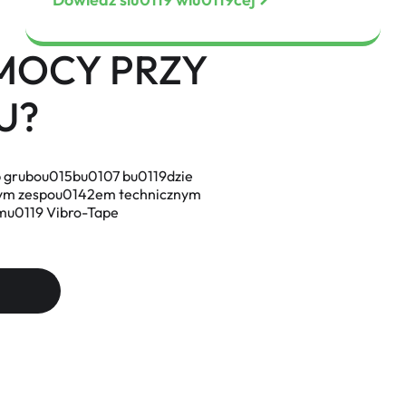
MOCY PRZY
U?
b grubou015bu0107 bu0119dzie
aszym zespou0142em technicznym
mu0119 Vibro-Tape