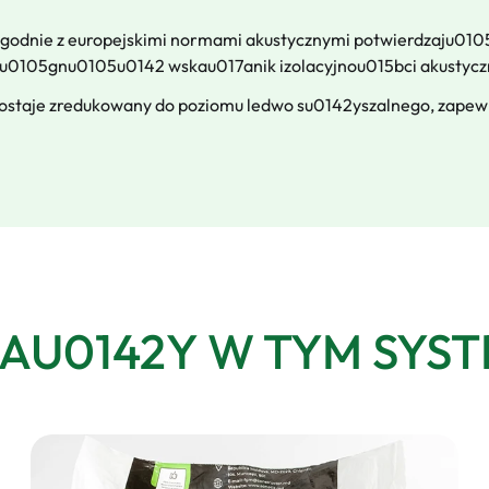
zgodnie z europejskimi normami akustycznymi potwierdzaju01
siu0105gnu0105u0142 wskau017anik izolacyjnou015bci akustycz
 zostaje zredukowany do poziomu ledwo su0142yszalnego, zape
AU0142Y W TYM SYST