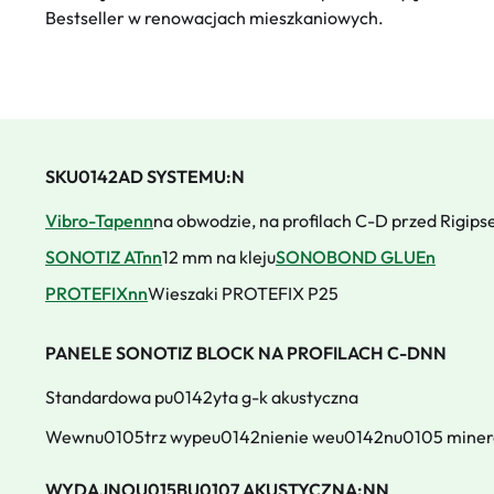
Bestseller w renowacjach mieszkaniowych.
SKU0142AD SYSTEMU:N
Vibro-Tapenn
na obwodzie, na profilach C-D przed Rigip
SONOTIZ ATnn
12 mm na kleju
SONOBOND GLUEn
PROTEFIXnn
Wieszaki PROTEFIX P25
PANELE SONOTIZ BLOCK NA PROFILACH C-DNN
Standardowa pu0142yta g-k akustyczna
Wewnu0105trz wypeu0142nienie weu0142nu0105 minera
WYDAJNOU015BU0107 AKUSTYCZNA:NN