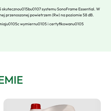
05 skutecznou015bu0107 systemu SonoFrame Essential. W
nej przenoszonej powietrzem (Rw) na poziomie 58 dB.
wniaju0105c wymiernu0105 i certyfikowanu0105
EMIE