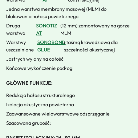
Jedna warstwa membrany masowej (MLM) do
blokowania hałasu powietrznego
Druga
SONOTIZ
(12 mm) zamontowany na górze
warstwa
AT
MLM
Warstwy
SONOBOND
i taśmą krawędziową dla
uszczelnione
GLUE
szczelności akustycznej
Jastrych wylany na całość
Końcowe wykończenie podłogi
GŁÓWNE FUNKCJE:
Redukcja hałasu strukturalnego
Izolacja akustyczna powietrzna
Zaawansowane wielowarstwowe odsprzęganie
Szacowana grubość:
PAKIET IZOLACYJNY: 26–30 MM